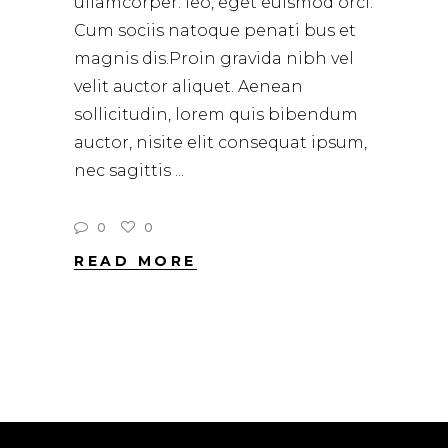
ullamcorper. leo, eget euismod orci.
Cum sociis natoque penati bus et
magnis dis.Proin gravida nibh vel
velit auctor aliquet. Aenean
sollicitudin, lorem quis bibendum
auctor, nisite elit consequat ipsum,
nec sagittis
0
0
READ MORE